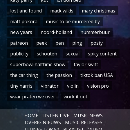
lost and found
mack wilds
mary christmas
matt pokora
music to be murdered by
new years
noord-holland
nummerbuur
patreon
peek
pen
ping
posty
publicity
schouten
sexual
spicy content
superbowl halftime show
taylor swift
the car thing
the passion
tiktok ban USA
tiny harris
vibrator
violin
vision pro
waar praten we over
work it out
HOME
LISTEN LIVE
MUSIC NEWS
OVERIG NIEUWS
MUSIC RELEASES
ITUNES TOP 50
PLAYLIST
VIDEO