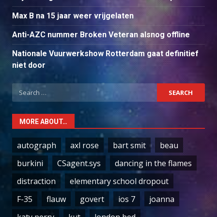
Max B na 15 jaar weer vrijgelaten
Anti-AZC nummer Broken Veteran alsnog offline
Nationale Vuurwerkshow Rotterdam gaat definitief
niet door
Search
for:
MORE ABOUT…
autograph
axl rose
bart smit
beau
burkini
CSagent.sys
dancing in the flames
distraction
elementary school dropout
F-35
flauw
govert
ios 7
joanna
katy perry
kut
london bed