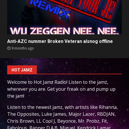
Anti-AZC nummer Broken Veteran alsnog offline
9 months ago
HOT JAMZ
Welcome to Hot Jamz Radio! Listen to the jamz,
wherever you are. Get your freak on and pump up
the jam!
Listen to the newest jamz, with artists like Rihanna,
The Opposites, Luke James, Major Lazer, RBDJAN,
Chris Brown, LL Cool J, Beyonce, Mr. Probz, Fit,
Fabolous, Rapper D.A.B, Miguel, Kendrick Lamar,