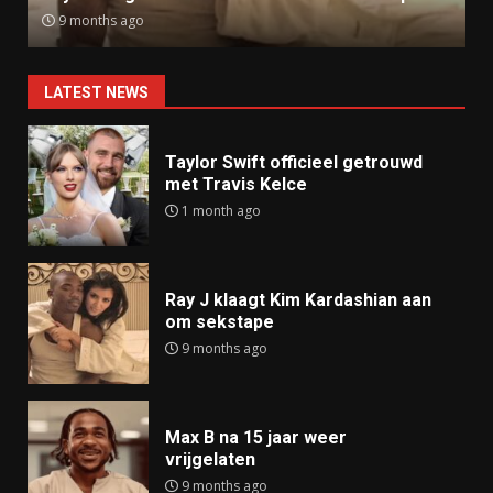
9 months ago
LATEST NEWS
Taylor Swift officieel getrouwd
met Travis Kelce
1 month ago
Ray J klaagt Kim Kardashian aan
om sekstape
9 months ago
Max B na 15 jaar weer
vrijgelaten
9 months ago