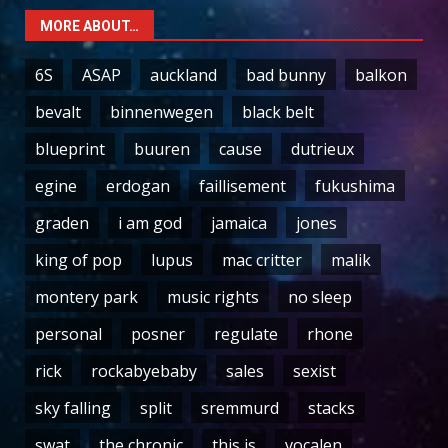
MORE ABOUT…
6S
ASAP
auckland
bad bunny
balkon
bevalt
binnenwegen
black belt
blueprint
buuren
cause
dutrieux
egine
erdogan
faillisement
fukushima
graden
i am god
jamaica
jones
king of pop
lupus
mac critter
malik
montery park
music rights
no sleep
personal
posner
regulate
rhone
rick
rockabyebaby
sales
sexist
sky falling
split
sremmurd
stacks
swat
the chronic
this is
vocalen