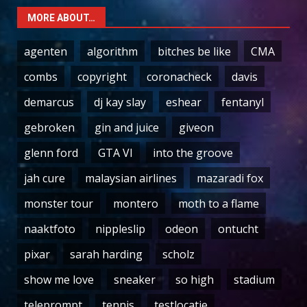
MORE ABOUT…
agenten
algorithm
bitches be like
CMA
combs
copyright
coronacheck
davis
demarcus
dj kay slay
eshear
fentanyl
gebroken
gin and juice
giveon
glenn ford
GTA VI
into the groove
jah cure
malaysian airlines
mazaradi fox
monster tour
montero
moth to a flame
naaktfoto
nippleslip
odeon
ontucht
pixar
sarah harding
scholz
show me love
sneaker
so high
stadium
teleprompt
tennis
testlocatie