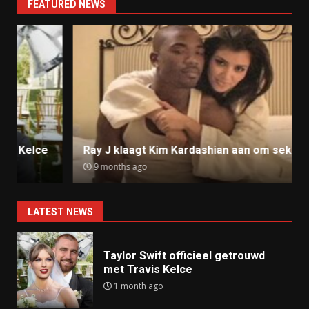
FEATURED NEWS
Ray J klaagt Kim Kardashian aan om sekstape
9 months ago
LATEST NEWS
Taylor Swift officieel getrouwd
met Travis Kelce
1 month ago