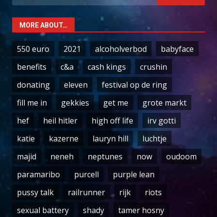
for:
MORE ABOUT…
550 euro
2021
alcoholverbod
babyface
benefits
c&a
cash kings
crushin
donating
eleven
festival op de ring
fill me in
gekkies
get me
grote markt
hef
heil hitler
high off life
irv gotti
katie
kazerne
lauryn hill
luchtje
majid
neneh
neptunes
now
oudoom
paramaribo
purcell
purple lean
pussy talk
railrunner
rijk
riots
sexual battery
shady
tamer hosny