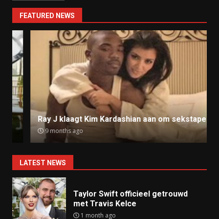
FEATURED NEWS
Ray J klaagt Kim Kardashian aan om sekstape
9 months ago
LATEST NEWS
Taylor Swift officieel getrouwd
met Travis Kelce
1 month ago