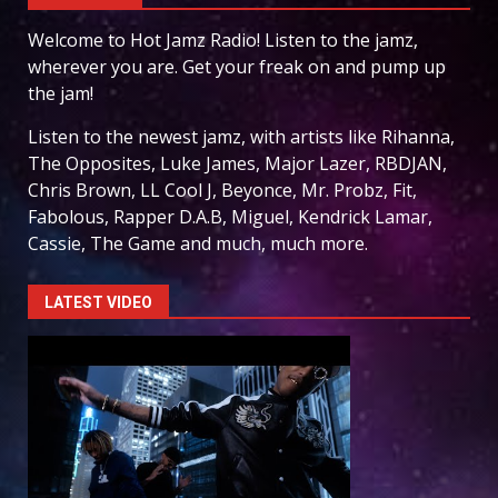
Welcome to Hot Jamz Radio! Listen to the jamz,
wherever you are. Get your freak on and pump up
the jam!
Listen to the newest jamz, with artists like Rihanna,
The Opposites, Luke James, Major Lazer, RBDJAN,
Chris Brown, LL Cool J, Beyonce, Mr. Probz, Fit,
Fabolous, Rapper D.A.B, Miguel, Kendrick Lamar,
Cassie, The Game and much, much more.
LATEST VIDEO