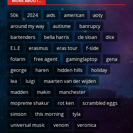
MORE ABOUT…
50k
2024
aids
american
aoty
around my way
autisme
banrupcy
bartenders
bella harris
cle sloan
dice
E.L.E
erasmus
eras tour
f-side
folarin
free agent
gaminglaptop
gena
george
haren
hidden hills
holiday
lea
luigi
maarten van der wijden
madden
makin
manchester
mopreme shakur
rot ken
scrambled eggs
simson
this morning
tyla
universal music
venom
veronica