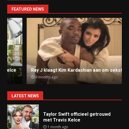
FEATURED NEWS
Ray J klaagt Kim Kardashian aan om sekstape
9 months ago
LATEST NEWS
Taylor Swift officieel getrouwd
met Travis Kelce
1 month ago