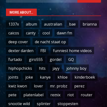
for:
MORE ABOUT…
1337x
album
australian
bae
brianna
caicos
canty
cool
dawn fm
deep cover
de nacht staat op
dexter darden
FBI
funniest home videos
furtado
giro555
gordel
GQ
hiphopchicks
hits
jayy
johnny boy
joints
joke
kanye
khloe
kinderboek
kwiz kwon
lover
mr. probz
perez
pete
platenlabel
remix
riot
router
snootie wild
splinter
stoppesten