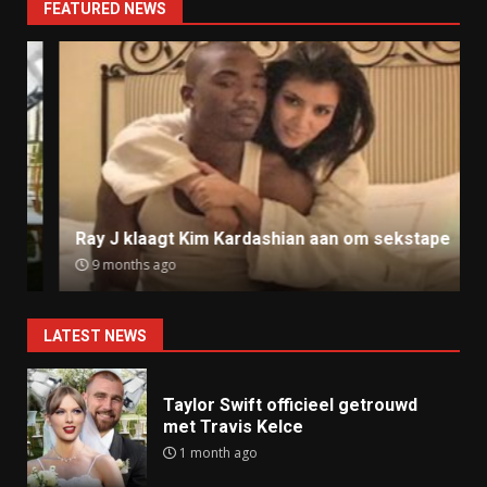
FEATURED NEWS
Ray J klaagt Kim Kardashian aan om sekstape
9 months ago
LATEST NEWS
Taylor Swift officieel getrouwd
met Travis Kelce
1 month ago