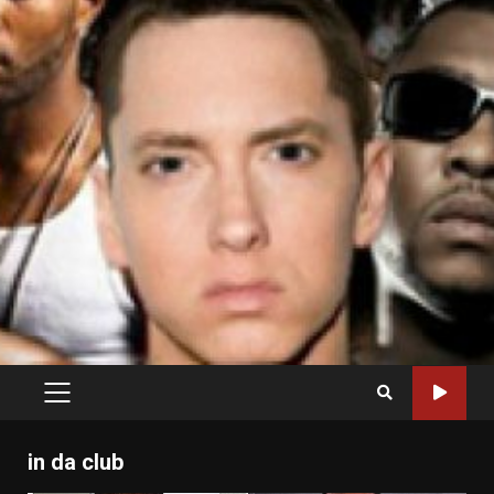
PRIMARY
MENU
in da club