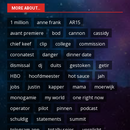
MORE ABOUT…
1 million
anne frank
AR15
avant premiere
bod
cannon
cassidy
chief keef
clip
college
commission
coronatest
danger
dinner date
dismissal
dj
duits
gestoken
getir
HBO
hoofdmeester
hot sauce
jah
jobs
justin
kapper
mama
moerwijk
monogamie
my world
one right now
operator
pilot
pinnen
podcast
schuldig
statements
summit
telegram app
totally spies
verplicht