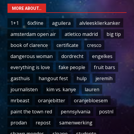
MORE ABOUT…
1+1
6ix9ine
aguilera
alvleesklierkanker
amsterdam open air
atletico madrid
big tip
book of clarence
certificate
cresco
dangerous woman
dordrecht
engelkes
everything is love
fake people
fruit bars
gasthuis
hangout fest
hulp
jeremih
journalisten
kim vs. kanye
lauren
mrbeast
oranjebitter
oranjebloesem
paint the town red
pennsylvania
postnl
prodan
repost
samenwerking
shawn mendes
sloane
studente