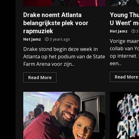
Drake noemt Atlanta
Young Thu
belangrijkste plek voor
U Went’ m
rapmuziek
Hot Jamz
3
Hot Jamz
3 years ago
Vorige maan
collab van 
Drake stond begin deze week in
op internet.
Atlanta op het podium van de State
een...
Farm Arena voor zijn...
Read More
Read More