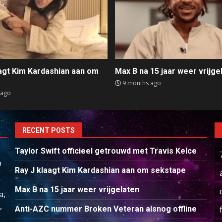
aagt Kim Kardashian aan om
Max B na 15 jaar weer vrijge
e
9 months ago
 ago
RECENT POSTS
Taylor Swift officieel getrouwd met Travis Kelce
p
Ray J klaagt Kim Kardashian aan om sekstape
Max B na 15 jaar weer vrijgelaten
a,
,
Anti-AZC nummer Broken Veteran alsnog offline