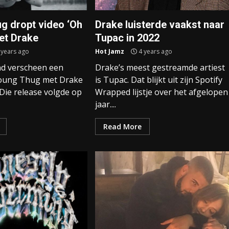
g dropt video ‘Oh
Drake luisterde vaakst naar
et Drake
Tupac in 2022
 years ago
Hot Jamz
4 years ago
d verscheen een
Drake’s meest gestreamde artiest
Young Thug met Drake
is Tupac. Dat blijkt uit zijn Spotify
 Die release volgde op
Wrapped lijstje over het afgelopen
jaar....
Read More