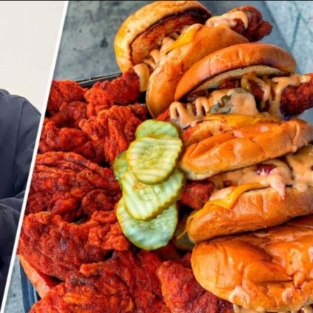
Taylor Swift officieel getrouwd met Travis
Kelce
1 month ago