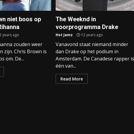
wn niet boos op
The Weeknd in
Rihanna
voorprogramma Drake
2 years ago
Hot Jamz
12 years ago
hanna zouden weer
Vanavond staat niemand minder
n zijn. Chris Brown is
dan Drake op het podium in
os om. De...
Amsterdam. De Canadese rapper i
één van...
Read More