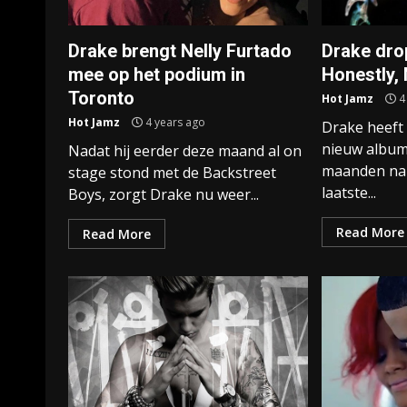
Drake brengt Nelly Furtado
Drake dro
mee op het podium in
Honestly,
Toronto
Hot Jamz
4
Hot Jamz
4 years ago
Drake heeft 
nieuw album
Nadat hij eerder deze maand al on
maanden na 
stage stond met de Backstreet
laatste...
Boys, zorgt Drake nu weer...
Read More
Read More