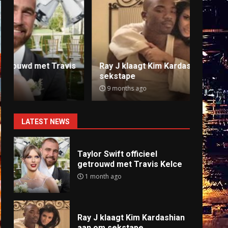
Ray J klaagt Kim Kardashian aan om
Anti
sekstape
offlin
9 months ago
9 mo
LATEST NEWS
Taylor Swift officieel
getrouwd met Travis Kelce
1 month ago
Ray J klaagt Kim Kardashian
aan om sekstape