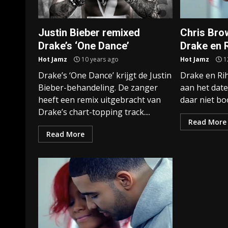
Justin Bieber remixed
Chris Bro
Drake’s ‘One Dance’
Drake en 
Hot Jamz
10 years ago
Hot Jamz
1
Drake’s ‘One Dance’ krijgt de Justin
Drake en Ri
Bieber-behandeling. De zanger
aan het date
heeft een remix uitgebracht van
daar niet bo
Drake’s chart-topping track....
Read More
Read More