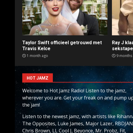
Taylor Swift officieel getrouwd met
Ray J kl
Travis Kelce
sekstap
1 month ago
9 months
HOT JAMZ
Welcome to Hot Jamz Radio! Listen to the jamz,
wherever you are. Get your freak on and pump u
the jam!
Listen to the newest jamz, with artists like Rihann
The Opposites, Luke James, Major Lazer, RBDJAN
Chris Brown, LL Cool J, Beyonce, Mr. Probz, Fit,