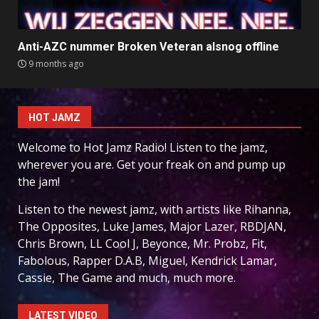
Anti-AZC nummer Broken Veteran alsnog offline
9 months ago
HOT JAMZ
Welcome to Hot Jamz Radio! Listen to the jamz,
wherever you are. Get your freak on and pump up
the jam!
Listen to the newest jamz, with artists like Rihanna,
The Opposites, Luke James, Major Lazer, RBDJAN,
Chris Brown, LL Cool J, Beyonce, Mr. Probz, Fit,
Fabolous, Rapper D.A.B, Miguel, Kendrick Lamar,
Cassie, The Game and much, much more.
LATEST VIDEO