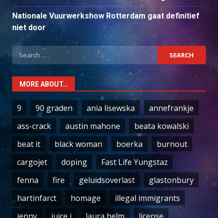
Nationale Vuurwerkshow Rotterdam gaat definitief
niet door
Search
for:
MORE ABOUT…
9
90 graden
ania lisewska
annefrankje
ass-crack
austin mahone
beata kowalski
beat it
black woman
boerka
burnout
cargojet
doping
Fast Life Yungstaz
fenna
fire
geluidsoverlast
glastonbury
hartinfarct
homage
illegal immigrants
jenny
juice j
laura helm
license