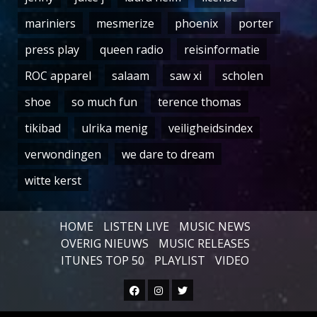
mariniers
mesmerize
phoenix
porter
press play
queen radio
reisinformatie
ROC apparel
salaam
saw xi
scholen
shoe
so much fun
terence thomas
tikibad
ulrika menig
veiligheidsindex
verwondingen
we dare to dream
witte kerst
HOME
LISTEN LIVE
MUSIC NEWS
OVERIG NIEUWS
MUSIC RELEASES
ITUNES TOP 50
PLAYLIST
VIDEO
Facebook
Instagram
Twitter