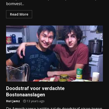
bomvest...
Read More
Doodstraf voor verdachte
Bostonaanslagen
Hot Jamz
13 years ago
De Amerikaanse justitie zal de doodstraf eisen tegen