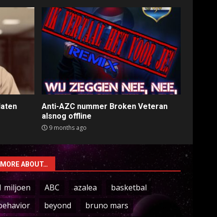
laten
Anti-AZC nummer Broken Veteran
alsnog offline
9 months ago
MORE ABOUT…
1 miljoen
ABC
azalea
basketbal
behavior
beyond
bruno mars