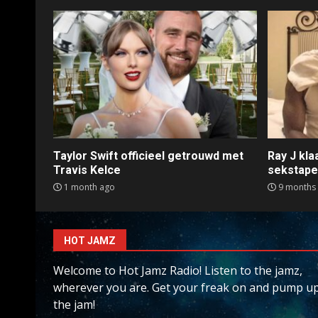
Taylor Swift officieel getrouwd met
Ray J kl
Travis Kelce
sekstap
1 month ago
9 months
HOT JAMZ
Welcome to Hot Jamz Radio! Listen to the jamz,
wherever you are. Get your freak on and pump u
the jam!