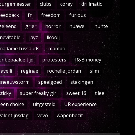
burgemeester
clubs
corey
drillmatic
feedback
fn
freedom
furious
geleend
grier
horror
huawei
hunte
inevitable
jayz
llcoolj
madame tussauds
mambo
onbepaalde tijd
protesters
R&B money
ravelli
reginae
rochelle jordan
slim
sneeuwstorm
speelgoed
stakingen
sticky
super freaky girl
sweet 16
t.lee
teen choice
uitgesteld
UR experience
valentijnsdag
vevo
wapenbezit