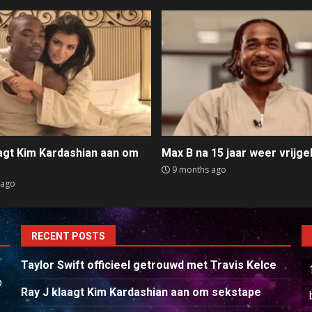
aagt Kim Kardashian aan om
Max B na 15 jaar weer vrijge
e
9 months ago
 ago
RECENT POSTS
Taylor Swift officieel getrouwd met Travis Kelce
p
Ray J klaagt Kim Kardashian aan om sekstape