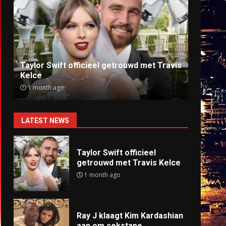
Ray J klaagt Kim Kardashian aan om
Anti
sekstape
offlin
9 months ago
9 mo
LATEST NEWS
Taylor Swift officieel
getrouwd met Travis Kelce
1 month ago
Ray J klaagt Kim Kardashian
aan om sekstape