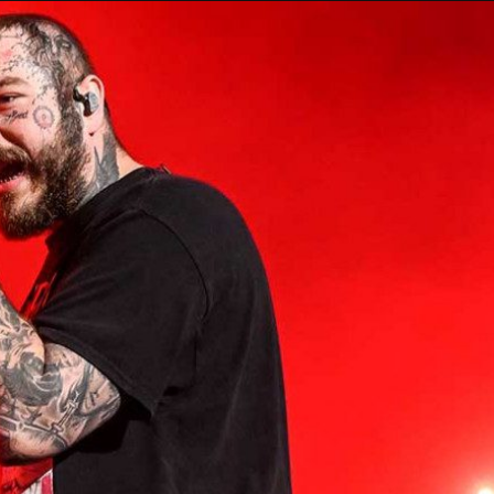
Taylor Swift officieel getrouwd met Travis
Kelce
1 month ago