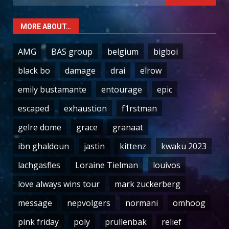
for:
MORE ABOUT…
AMG
BAS group
belgium
bigboi
black bo
damage
drai
elrow
emily bustamante
entourage
epic
escaped
exhaustion
f1rstman
gelre dome
grace
granaat
ibn ghaldoun
jastin
kittenz
kwaku 2023
lachgasfles
Loraine Tielman
louivos
love always wins tour
mark zuckerberg
message
nepvolgers
normani
omhoog
pink friday
poly
prullenbak
relief