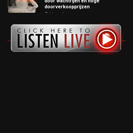
door wachtrijen en hoge
doorverkoopprijzen
11 months ago