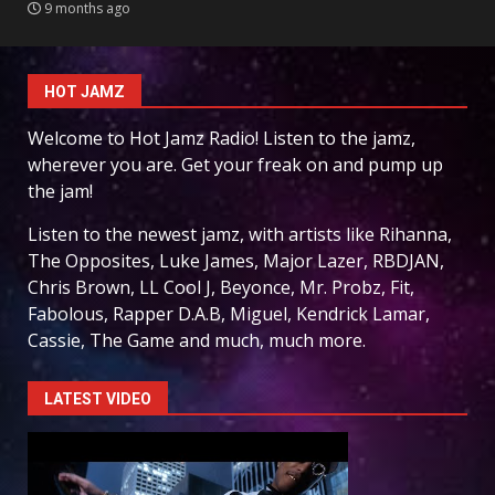
9 months ago
HOT JAMZ
Welcome to Hot Jamz Radio! Listen to the jamz,
wherever you are. Get your freak on and pump up
the jam!
Listen to the newest jamz, with artists like Rihanna,
The Opposites, Luke James, Major Lazer, RBDJAN,
Chris Brown, LL Cool J, Beyonce, Mr. Probz, Fit,
Fabolous, Rapper D.A.B, Miguel, Kendrick Lamar,
Cassie, The Game and much, much more.
LATEST VIDEO