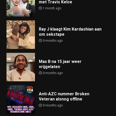
met Travis Kelce
1 month ago
Ray J klaagt Kim Kardashian aan
om sekstape
9 months ago
Max B na 15 jaar weer
vrijgelaten
9 months ago
Anti-AZC nummer Broken
Veteran alsnog offline
9 months ago