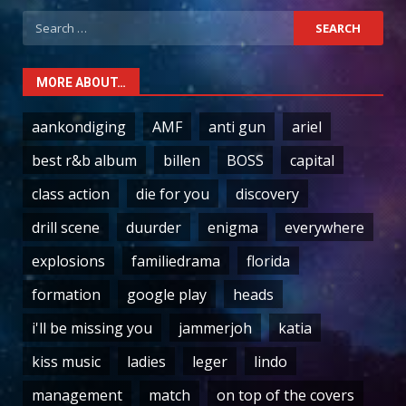
Search
for:
MORE ABOUT…
aankondiging
AMF
anti gun
ariel
best r&b album
billen
BOSS
capital
class action
die for you
discovery
drill scene
duurder
enigma
everywhere
explosions
familiedrama
florida
formation
google play
heads
i'll be missing you
jammerjoh
katia
kiss music
ladies
leger
lindo
management
match
on top of the covers