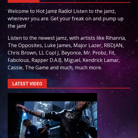
Welcome to Hot Jamz Radio! Listen to the jamz,
wherever you are. Get your freak on and pump up
the jam!
Listen to the newest jamz, with artists like Rihanna,
The Opposites, Luke James, Major Lazer, RBDJAN,
Chris Brown, LL Cool J, Beyonce, Mr. Probz, Fit,
Fabolous, Rapper D.A.B, Miguel, Kendrick Lamar,
Cassie, The Game and much, much more.
LATEST VIDEO