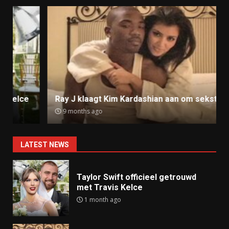
Ray J klaagt Kim Kardashian aan om sekstape
9 months ago
LATEST NEWS
Taylor Swift officieel getrouwd
met Travis Kelce
1 month ago