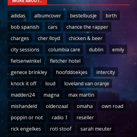
MORE ABOUT…
adidas
albumcover
bestelbusje
birth
bob spanish
cars
chance the rapper
charges
cher lloyd
chicken & beer
city sessions
columbia care
dublin
emily
fietsenwinkel
fletcher hotel
genece brinkley
hoofddoekjes
intercity
knock it off
loud
loveland van oranje
madden24
magna
max martin
mishandeld
oldenzaal
omaha
own road
poppin or not
radio 1
reseller
rick engelkes
roti stoof
sarah meuter