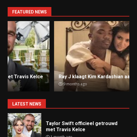
FEATURED NEWS
Ray J klaagt Kim Kardashian aan om sekstape
9 months ago
LATEST NEWS
Taylor Swift officieel getrouwd
met Travis Kelce
1 month ago