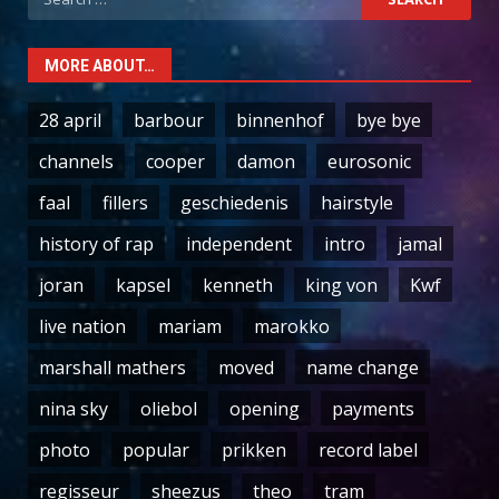
for:
MORE ABOUT…
28 april
barbour
binnenhof
bye bye
channels
cooper
damon
eurosonic
faal
fillers
geschiedenis
hairstyle
history of rap
independent
intro
jamal
joran
kapsel
kenneth
king von
Kwf
live nation
mariam
marokko
marshall mathers
moved
name change
nina sky
oliebol
opening
payments
photo
popular
prikken
record label
regisseur
sheezus
theo
tram