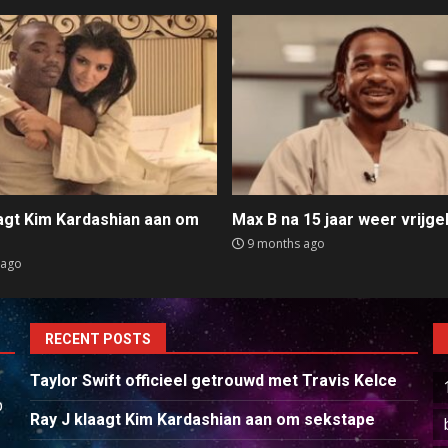
aagt Kim Kardashian aan om
Max B na 15 jaar weer vrijge
e
9 months ago
 ago
RECENT POSTS
Taylor Swift officieel getrouwd met Travis Kelce
p
Ray J klaagt Kim Kardashian aan om sekstape