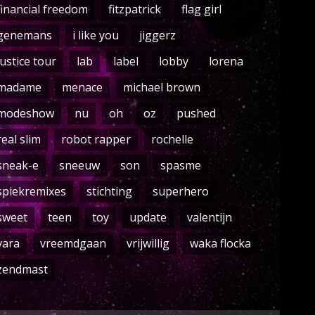
financial freedom
fitzpatrick
flag girl
genemans
i like you
jiggerz
justice tour
lab
label
lobby
lorena
madame
menace
michael brown
modeshow
nu
oh
oz
pushed
real slim
robot rapper
rochelle
sneak-e
sneeuw
son
spasme
spiekremixes
stichting
superhero
sweet
teen
toy
update
valentijn
vara
vreemdgaan
vrijwillig
waka flocka
zendmast