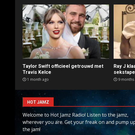
Taylor Swift officieel getrouwd met
Ray J kl
Travis Kelce
sekstap
1 month ago
9 months
HOT JAMZ
Welcome to Hot Jamz Radio! Listen to the jamz,
wherever you are. Get your freak on and pump u
the jam!