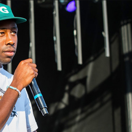
Taylor Swift officieel getrouwd met Travis
Kelce
1 month ago