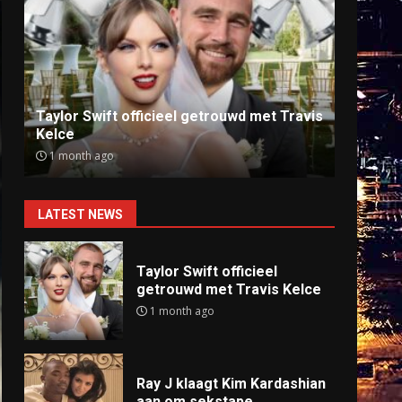
Ray J klaagt Kim Kardashian aan om
Anti
sekstape
offlin
9 months ago
9 mo
LATEST NEWS
Taylor Swift officieel
getrouwd met Travis Kelce
1 month ago
Ray J klaagt Kim Kardashian
aan om sekstape