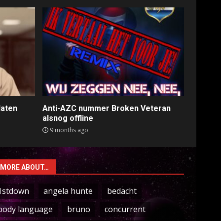
laten
Anti-AZC nummer Broken Veteran
alsnog offline
9 months ago
MORE ABOUT…
1stdown
angela hunte
bedacht
body language
bruno
concurrent