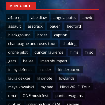
MORE ABOUT…
a$ap relli
abe diaw
angela potts
anwb
assault
asscrack
bauer
bedford
blackground
broer
caption
champagne and roses tour
choking
drone pilot
duncan laurence
films
friso
gers
hailee
iman shumpert
in my defense
insider
kinderporno
laura dekker
lil c-note
lowlands
maya kowalski
my bad
Nicki WRLD Tour
oma
ONE musicfest
pantserwagens
pink ep
rihanna tour 2024
savage