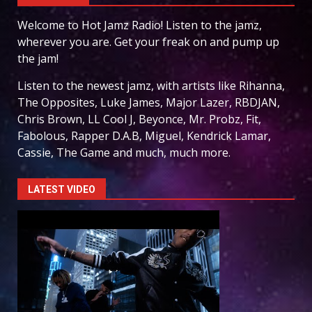
Welcome to Hot Jamz Radio! Listen to the jamz,
wherever you are. Get your freak on and pump up
the jam!
Listen to the newest jamz, with artists like Rihanna,
The Opposites, Luke James, Major Lazer, RBDJAN,
Chris Brown, LL Cool J, Beyonce, Mr. Probz, Fit,
Fabolous, Rapper D.A.B, Miguel, Kendrick Lamar,
Cassie, The Game and much, much more.
LATEST VIDEO