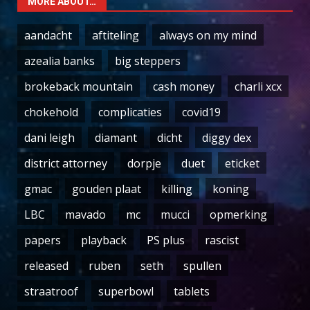
MORE ABOUT…
aandacht
aftiteling
always on my mind
azealia banks
big steppers
brokeback mountain
cash money
charli xcx
chokehold
complicaties
covid19
dani leigh
diamant
dicht
diggy dex
district attorney
dorpje
duet
eticket
gmac
gouden plaat
killing
koning
LBC
mavado
mc
mucci
opmerking
papers
playback
PS plus
rascist
released
ruben
seth
spullen
straatroof
superbowl
tablets