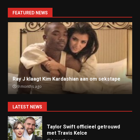
FEATURED NEWS
Ray J klaagt Kim Kardashian aan om sekstape
9 months ago
LATEST NEWS
Taylor Swift officieel getrouwd
met Travis Kelce