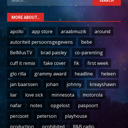
for:
MORE ABOUT…
apollo
app store
araabmuzik
around
autoriteit persoonsgegevens
bebe
BelMusTV
brad paisley
co-parenting
cuff it remix
fake cover
fik
first week
glo rilla
grammy award
headline
heleen
jan baarssen
johan
johnny
kreayshawn
liar
love sick
minnesota
motorola
nafar
notes
opgelost
paspoort
percocet
peterson
playhouse
production
prohibited
R&B radio