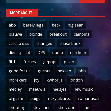
for:
MORE ABOUT…
abo
barely legal
beck
big sean
blauwe
blonde
breakout
campina
cardi b diss
changed
chase bank
dienstplicht
DPS
dumb
een keer
fifth
forbes
gepopt
gezin
good for us
guests
heksen
hhh
inbrekers
joy
kwhprijs
london
medley
meeuwis
meisjes
new music
orgasm
paige
ricky alvarez
romantisch
shooting
steveland
stiefzoon
sue