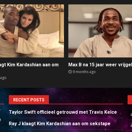
aagt Kim Kardashian aan om
Max B na 15 jaar weer vrijge
e
9 months ago
 ago
RECENT POSTS
Taylor Swift officieel getrouwd met Travis Kelce
p
Ray J klaagt Kim Kardashian aan om sekstape