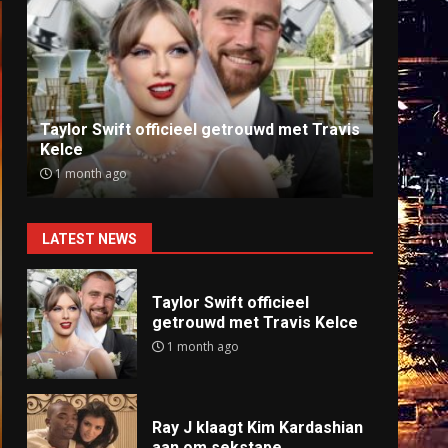
Ray J klaagt Kim Kardashian aan om
Anti
sekstape
offlin
9 months ago
9 mo
LATEST NEWS
Taylor Swift officieel
getrouwd met Travis Kelce
1 month ago
Ray J klaagt Kim Kardashian
aan om sekstape