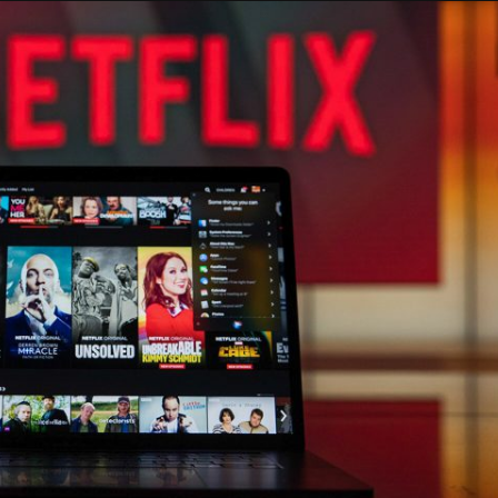
Taylor Swift officieel getrouwd met Travis
Kelce
1 month ago