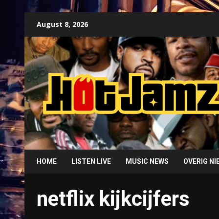
Skip
August 8, 2026
to
content
HOME
LISTEN LIVE
MUSIC NEWS
OVERIG N
netflix kijkcijfers