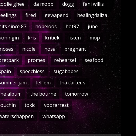
coolie ghee
da mobb
dogg
fani willis
feelings
fired
gewapend
healing4aliza
hits since 87
hopeloos
hot97
june
koningin
kris
kritiek
listen
mop
moses
nicole
nosa
pregnant
pretpark
promes
rehearsel
seafood
spain
speechless
sugababes
summer jam
tell em
tha carter v
the album
the bourne
tomorrow
touchin
toxic
voorarrest
waterschappen
whatsapp