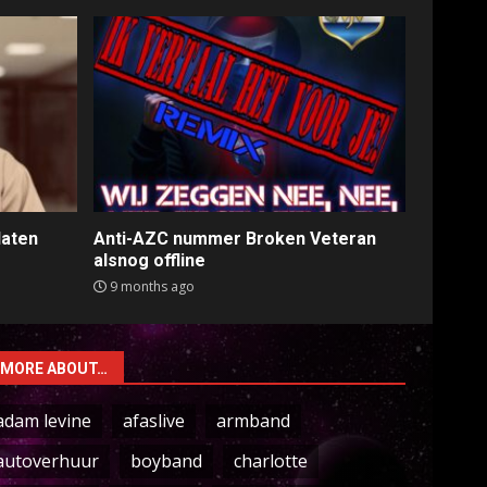
laten
Anti-AZC nummer Broken Veteran
alsnog offline
9 months ago
MORE ABOUT…
adam levine
afaslive
armband
autoverhuur
boyband
charlotte