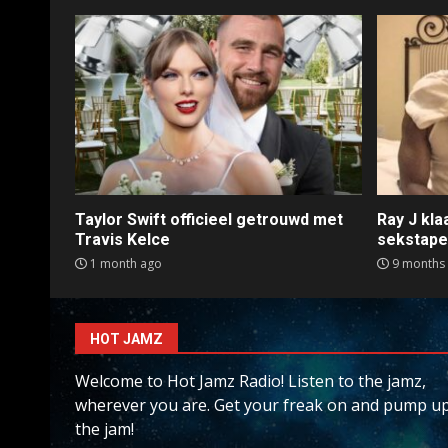
Taylor Swift officieel getrouwd met
Ray J kl
Travis Kelce
sekstap
1 month ago
9 months
HOT JAMZ
Welcome to Hot Jamz Radio! Listen to the jamz,
wherever you are. Get your freak on and pump u
the jam!