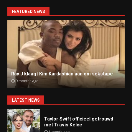
FEATURED NEWS
Ray J klaagt Kim Kardashian aan om sekstape
9 months ago
LATEST NEWS
Taylor Swift officieel getrouwd
met Travis Kelce
1 month ago