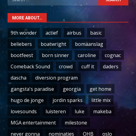
for:
MORE ABOUT…
9th wonder
actief
airbus
basic
beliebers
boatwright
bomaanslag
bootfeest
born sinner
caroline
cognac
Comeback Sound
crowd
cuff it
daders
dascha
diversion program
gangsta's paradise
georgia
get home
hugo de jonge
jordin sparks
little mix
lovesounds
luisteren
luke
makeba
MGA entertainment
milestone
never gonna
nominaties
OHB
oslo