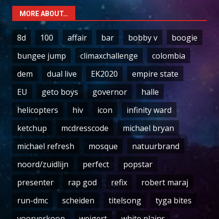
MORE ABOUT…
8d
100
affair
bar
bobby v
boogie
bungee jump
climaxchallenge
colombia
dem
dual live
EK2020
empire state
EU
geto boys
governor
halle
helicopters
hiv
icon
infinity ward
ketchup
mcdresscode
michael bryan
michael refresh
mosque
natuurbrand
noord/zuidlijn
perfect
popstar
presenter
rap god
refix
robert maraj
run-dmc
scheiden
titelsong
tyga bites
voorverkoop
weigert
white plains