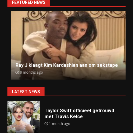
FEATURED NEWS
Ray J klaagt Kim Kardashian aan om sekstape
9 months ago
LATEST NEWS
Taylor Swift officieel getrouwd
met Travis Kelce
1 month ago