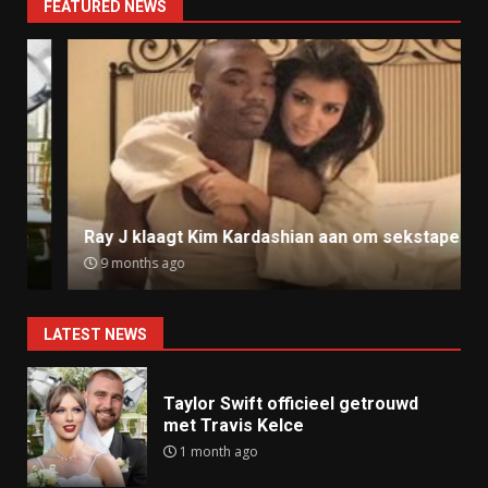
FEATURED NEWS
Ray J klaagt Kim Kardashian aan om sekstape
9 months ago
LATEST NEWS
Taylor Swift officieel getrouwd
met Travis Kelce
1 month ago