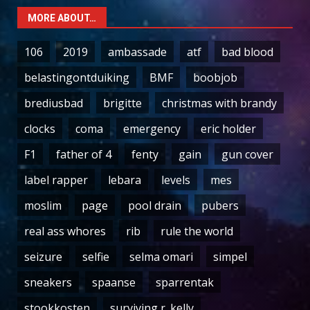
MORE ABOUT…
106
2019
ambassade
atf
bad blood
belastingontduiking
BMF
boobjob
brediusbad
brigitte
christmas with brandy
clocks
coma
emergency
eric holder
F1
father of 4
fenty
gain
gun cover
label rapper
lebara
levels
mes
moslim
page
pool drain
pubers
real ass whores
rib
rule the world
seizure
selfie
selma omari
simpel
sneakers
spaanse
sparrentak
stookkosten
surviving r. kelly