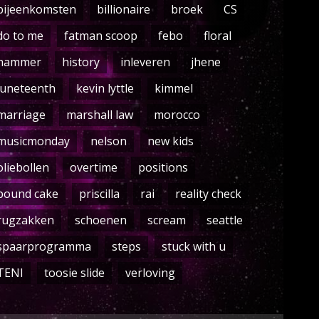
bijeenkomsten
billionaire
broek
CS
do to me
fatman scoop
febo
floral
hammer
history
inleveren
jhene
juneteenth
kevin lyttle
kimmel
marriage
marshall law
morocco
musicmonday
nelson
new kids
oliebollen
overtime
positions
pound cake
priscilla
rai
reality check
rugzakken
schoenen
scream
seattle
spaarprogramma
steps
stuck with u
TENI
toosie slide
verloving