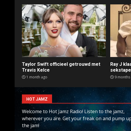
Taylor Swift officieel getrouwd met
Ray J kl
Travis Kelce
sekstap
1 month ago
9 months
HOT JAMZ
Welcome to Hot Jamz Radio! Listen to the jamz,
wherever you are. Get your freak on and pump u
the jam!