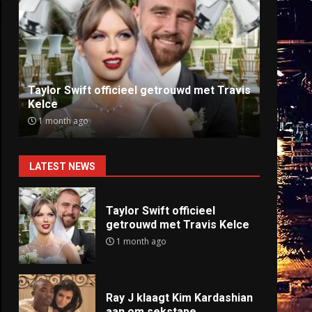
Ray J klaagt Kim Kardashian aan om
Anti
sekstape
offlin
9 months ago
9 mo
LATEST NEWS
Taylor Swift officieel
getrouwd met Travis Kelce
1 month ago
Ray J klaagt Kim Kardashian
aan om sekstape