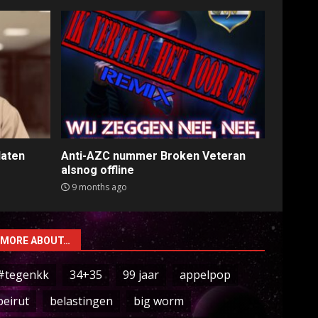
laten
Anti-AZC nummer Broken Veteran
alsnog offline
9 months ago
MORE ABOUT…
#tegenkk
34+35
99 jaar
appelpop
beirut
belastingen
big worm