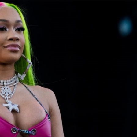
Taylor Swift officieel getrouwd met Travis
Kelce
1 month ago