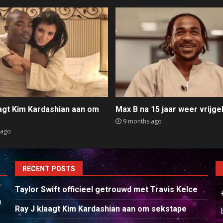
aagt Kim Kardashian aan om
Max B na 15 jaar weer vrijge
e
9 months ago
 ago
RECENT POSTS
Taylor Swift officieel getrouwd met Travis Kelce
p
Ray J klaagt Kim Kardashian aan om sekstape