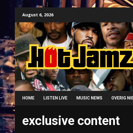
Skip
August 6, 2026
to
content
HOME
LISTEN LIVE
MUSIC NEWS
OVERIG N
exclusive content