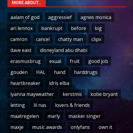
MORE ABOUT…
aalam of god
aggressief
agnes monica
ari lennox
bankrupt
before
big
camron
cancel
chatty man
clipv
dave east
disneyland abu dhabi
erasmusbrug
exual
fruit
good job
gouden
HAL
hand
harddrugs
heartbreaker
idris elba
iyanna mayweather
kerstmis
kobe bryant
letting
lil nas
lovers & friends
maatregelen
marly
masker singer
maxje
music awards
onlyfans
own it