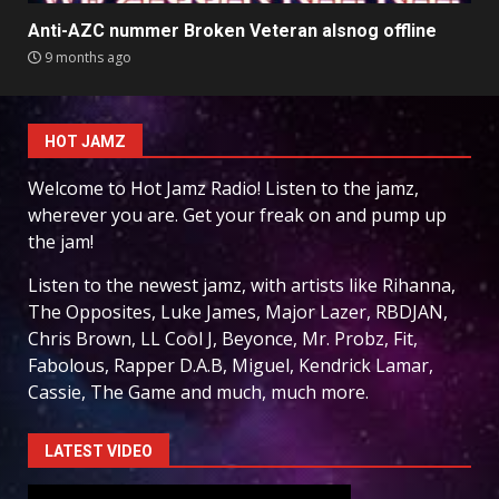
Anti-AZC nummer Broken Veteran alsnog offline
9 months ago
HOT JAMZ
Welcome to Hot Jamz Radio! Listen to the jamz,
wherever you are. Get your freak on and pump up
the jam!
Listen to the newest jamz, with artists like Rihanna,
The Opposites, Luke James, Major Lazer, RBDJAN,
Chris Brown, LL Cool J, Beyonce, Mr. Probz, Fit,
Fabolous, Rapper D.A.B, Miguel, Kendrick Lamar,
Cassie, The Game and much, much more.
LATEST VIDEO