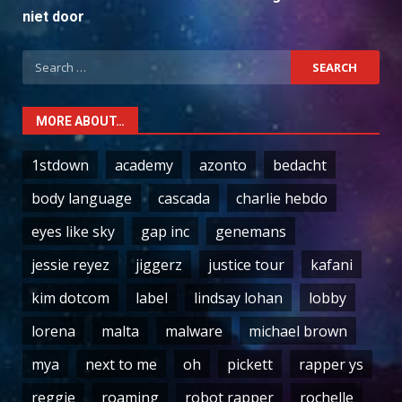
niet door
Search
for:
MORE ABOUT…
1stdown
academy
azonto
bedacht
body language
cascada
charlie hebdo
eyes like sky
gap inc
genemans
jessie reyez
jiggerz
justice tour
kafani
kim dotcom
label
lindsay lohan
lobby
lorena
malta
malware
michael brown
mya
next to me
oh
pickett
rapper ys
reggie
roaming
robot rapper
rochelle