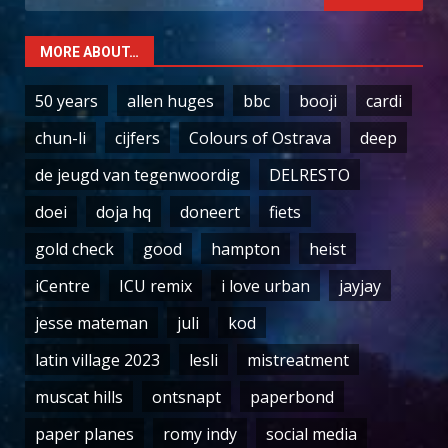
for:
MORE ABOUT…
50 years
allen huges
bbc
booji
cardi
chun-li
cijfers
Colours of Ostrava
deep
de jeugd van tegenwoordig
DELRESTO
doei
doja hq
doneert
fiets
gold check
good
hampton
heist
iCentre
ICU remix
i love urban
jayjay
jesse mateman
juli
kod
latin village 2023
lesli
mistreatment
muscat hills
ontsnapt
paperbond
paper planes
romy indy
social media