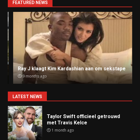
FEATURED NEWS
Ray J klaagt Kim Kardashian aan om sekstape
9 months ago
LATEST NEWS
Taylor Swift officieel getrouwd
met Travis Kelce
1 month ago