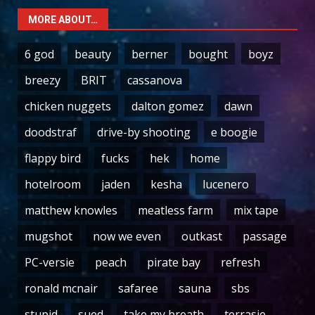
MORE ABOUT…
6 god
beauty
berner
bought
boyz
breezy
BRIT
cassanova
chicken nuggets
dalton gomez
dawn
doodstraf
drive-by shooting
e boogie
flappy bird
fucks
hek
home
hotelroom
jaden
kesha
lucenero
matthew knowles
meatless farm
mix tape
mugshot
now we even
outkast
passage
PC-versie
peach
pirate bay
refresh
ronald mcnair
safaree
sauna
sbs
stupid
sued
take my breath
terrasje