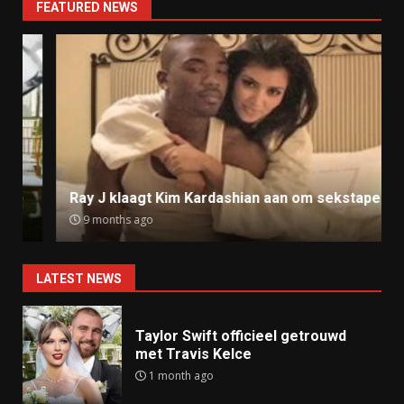
FEATURED NEWS
Ray J klaagt Kim Kardashian aan om sekstape
9 months ago
LATEST NEWS
Taylor Swift officieel getrouwd
met Travis Kelce
1 month ago