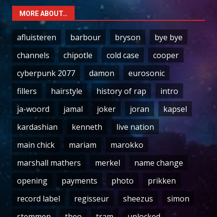
MORE ABOUT…
afluisteren
barbour
bryson
bye bye
channels
chipotle
cold case
cooper
cyberpunk 2077
damon
eurosonic
fillers
hairstyle
history of rap
intro
ja-woord
jamal
joker
joran
kapsel
kardashian
kenneth
live nation
main chick
mariam
marokko
marshall mathers
merkel
name change
opening
payments
photo
prikken
record label
regisseur
sheezus
simon
stemmen
theo
tram
unlocked