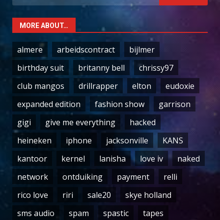
for:
MORE ABOUT…
almere
arbeidscontract
bijlmer
birthday suit
britanny bell
chrissy97
club mangos
drillrapper
elton
eudoxie
expanded edition
fashion show
garrison
gigi
give me everything
hacked
heineken
iphone
jacksonville
KANS
kantoor
kernel
lanisha
love iv
naked
network
ontduiking
payment
relli
rico love
riri
sale20
skye holland
sms audio
spam
spastic
tapes