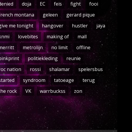
denied
doja
EC
feis
fight
fooi
french montana
geleen
gerard pique
give me tonight
hangover
hustler
jaya
knmi
lovebites
making of
mall
merritt
metrolijn
no limit
offline
pinkprint
politiekleding
reunie
roc nation
rossi
shalamar
spelersbus
started
syndroom
tatoeage
terug
the rock
VK
warrbuckss
zon