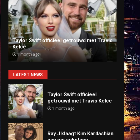
Ray J klaagt Kim Kardashian aan om
Anti
sekstape
offlin
9 months ago
9 mo
LATEST NEWS
Taylor Swift officieel
getrouwd met Travis Kelce
1 month ago
Ray J klaagt Kim Kardashian
aan om sekstape