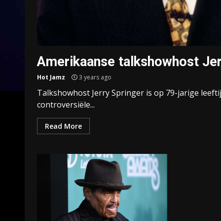
Amerikaanse talkshowhost Jer
Hot Jamz
3 years ago
Talkshowhost Jerry Springer is op 79-jarige leefti
controversiële...
Read More