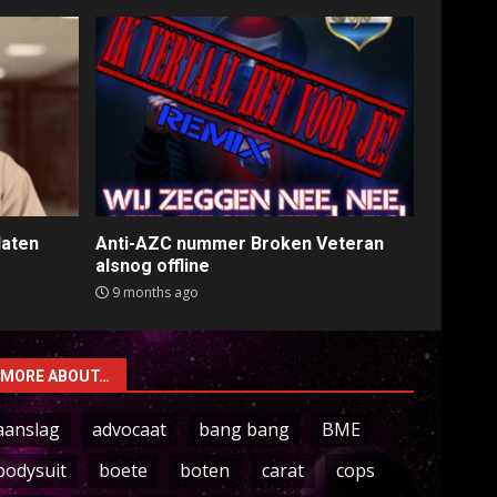
laten
Anti-AZC nummer Broken Veteran
alsnog offline
9 months ago
MORE ABOUT…
aanslag
advocaat
bang bang
BME
bodysuit
boete
boten
carat
cops