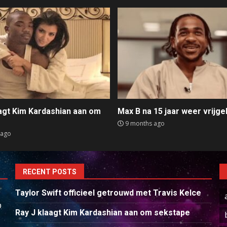
aagt Kim Kardashian aan om
Max B na 15 jaar weer vrijge
e
9 months ago
 ago
RECENT POSTS
Taylor Swift officieel getrouwd met Travis Kelce
p
Ray J klaagt Kim Kardashian aan om sekstape