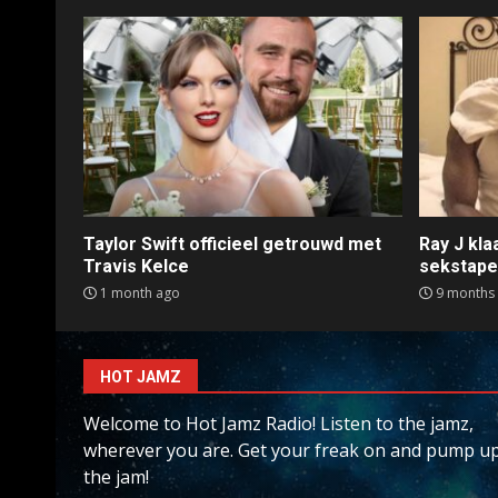
Taylor Swift officieel getrouwd met
Ray J kl
Travis Kelce
sekstap
1 month ago
9 months
HOT JAMZ
Welcome to Hot Jamz Radio! Listen to the jamz,
wherever you are. Get your freak on and pump u
the jam!