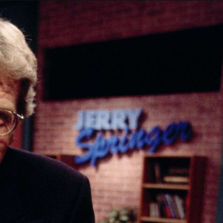
Taylor Swift officieel getrouwd met Travis
Kelce
1 month ago