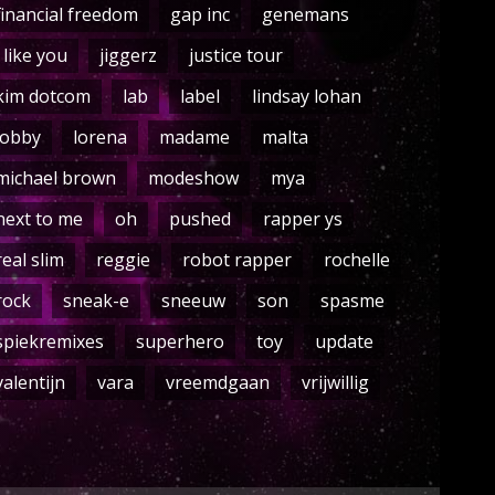
financial freedom
gap inc
genemans
i like you
jiggerz
justice tour
kim dotcom
lab
label
lindsay lohan
lobby
lorena
madame
malta
michael brown
modeshow
mya
next to me
oh
pushed
rapper ys
real slim
reggie
robot rapper
rochelle
rock
sneak-e
sneeuw
son
spasme
spiekremixes
superhero
toy
update
valentijn
vara
vreemdgaan
vrijwillig