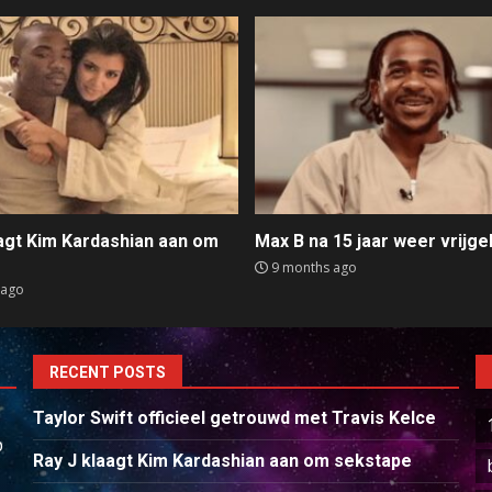
aagt Kim Kardashian aan om
Max B na 15 jaar weer vrijge
e
9 months ago
 ago
RECENT POSTS
Taylor Swift officieel getrouwd met Travis Kelce
p
Ray J klaagt Kim Kardashian aan om sekstape