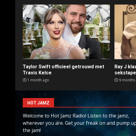
Taylor Swift officieel getrouwd met
Ray J kl
Travis Kelce
sekstap
1 month ago
9 months
HOT JAMZ
Welcome to Hot Jamz Radio! Listen to the jamz,
wherever you are. Get your freak on and pump u
the jam!