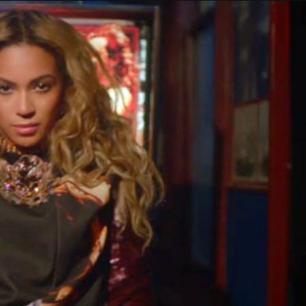
Taylor Swift officieel getrouwd met Travis
Kelce
1 month ago