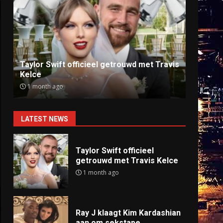
Ray J klaagt Kim Kardashian aan om
Anti
sekstape
offlin
9 months ago
9 mo
LATEST NEWS
Taylor Swift officieel
getrouwd met Travis Kelce
1 month ago
Ray J klaagt Kim Kardashian
aan om sekstape