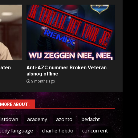
laten
Anti-AZC nummer Broken Veteran
alsnog offline
9 months ago
MORE ABOUT…
1stdown
academy
azonto
bedacht
body language
charlie hebdo
concurrent