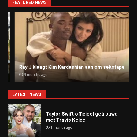
FEATURED NEWS
Ray J klaagt Kim Kardashian aan om sekstape
9 months ago
LATEST NEWS
Taylor Swift officieel getrouwd
met Travis Kelce
1 month ago