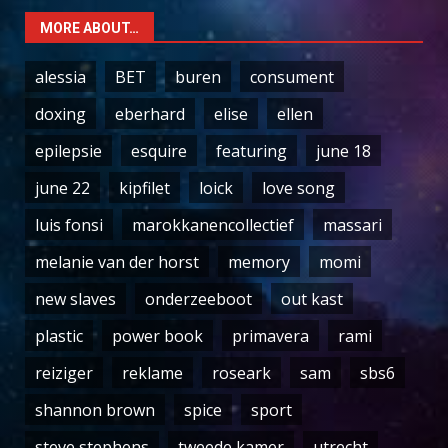
MORE ABOUT…
alessia
BET
buren
consument
doxing
eberhard
elise
ellen
epilepsie
esquire
featuring
june 18
june 22
kipfilet
loick
love song
luis fonsi
marokkanencollectief
massari
melanie van der horst
memory
momi
new slaves
onderzeeboot
out kast
plastic
power book
primavera
rami
reiziger
reklame
roseark
sam
sbs6
shannon brown
spice
sport
steve stephens
tweede kamer
utrecht