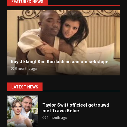
FEATURED NEWS
Ray J klaagt Kim Kardashian aan om sekstape
9 months ago
LATEST NEWS
Taylor Swift officieel getrouwd
met Travis Kelce
1 month ago