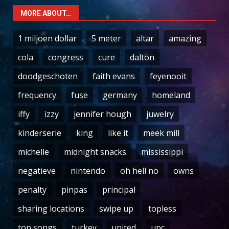
MORE ABOUT…
1 miljoen dollar
5 meter
altar
amazing
cola
congress
cure
dalton
doodgeschoten
faith evans
feyenooit
frequency
fuse
germany
homeland
iffy
izzy
jennifer hough
juwelry
kinderserie
king
like it
meek mill
michelle
midnight snacks
mississippi
negatieve
nintendo
oh hell no
owns
penalty
pinpas
principal
sharing locations
swipe up
topless
top songs
turkey
united
upc