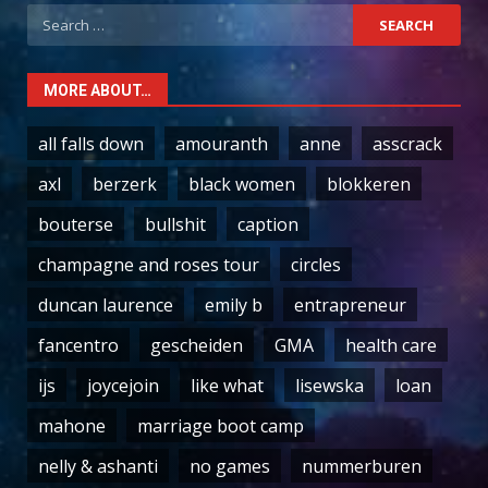
Search
for:
MORE ABOUT…
all falls down
amouranth
anne
asscrack
axl
berzerk
black women
blokkeren
bouterse
bullshit
caption
champagne and roses tour
circles
duncan laurence
emily b
entrapreneur
fancentro
gescheiden
GMA
health care
ijs
joycejoin
like what
lisewska
loan
mahone
marriage boot camp
nelly & ashanti
no games
nummerburen