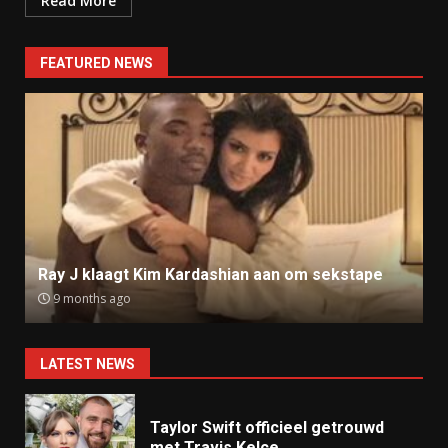
Read More
FEATURED NEWS
Ray J klaagt Kim Kardashian aan om sekstape
9 months ago
LATEST NEWS
Taylor Swift officieel getrouwd
met Travis Kelce