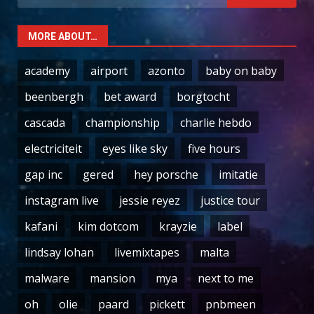
for:
MORE ABOUT…
academy
airport
azonto
baby on baby
beenbergh
bet award
borgtocht
cascada
championship
charlie hebdo
electriciteit
eyes like sky
five hours
gap inc
gered
hey porsche
imitatie
instagram live
jessie reyez
justice tour
kafani
kim dotcom
krayzie
label
lindsay lohan
livemixtapes
malta
malware
mansion
mya
next to me
oh
olie
paard
pickett
pnbmeen