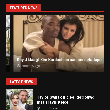
FEATURED NEWS
Ray J klaagt Kim Kardashian aan om sekstape
9 months ago
LATEST NEWS
Taylor Swift officieel getrouwd
met Travis Kelce
1 month ago