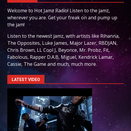
Welcome to Hot Jamz Radio! Listen to the jamz,
wherever you are. Get your freak on and pump up
the jam!
Listen to the newest jamz, with artists like Rihanna,
The Opposites, Luke James, Major Lazer, RBDJAN,
Chris Brown, LL Cool J, Beyonce, Mr. Probz, Fit,
Fabolous, Rapper D.A.B, Miguel, Kendrick Lamar,
Cassie, The Game and much, much more.
LATEST VIDEO