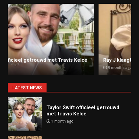
Ray J klaagt Kim Kardashian aan om sekstape
9 months ago
LATEST NEWS
Taylor Swift officieel getrouwd
met Travis Kelce
1 month ago