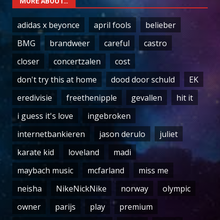
MORE ABOUT…
adidas x beyonce
april fools
belieber
BMG
brandweer
careful
castro
closer
concertzalen
cost
don't try this at home
dood door schuld
EK
eredivisie
freethenipple
gevallen
hit it
i guess it's love
ingebroken
internetbankieren
jason derulo
juliet
karate kid
loveland
madi
maybach music
mcfarland
miss me
neisha
NikeNickNike
norway
olympic
owner
parijs
play
premium