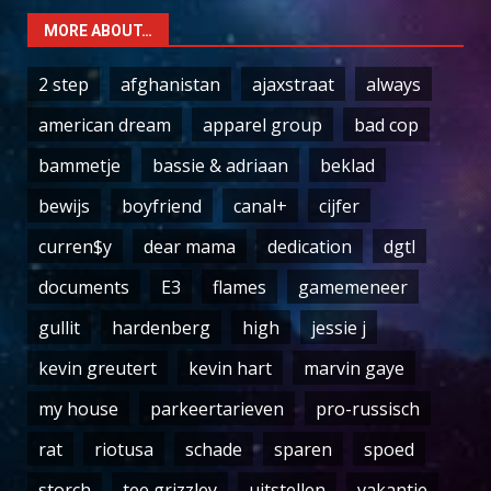
MORE ABOUT…
2 step
afghanistan
ajaxstraat
always
american dream
apparel group
bad cop
bammetje
bassie & adriaan
beklad
bewijs
boyfriend
canal+
cijfer
curren$y
dear mama
dedication
dgtl
documents
E3
flames
gamemeneer
gullit
hardenberg
high
jessie j
kevin greutert
kevin hart
marvin gaye
my house
parkeertarieven
pro-russisch
rat
riotusa
schade
sparen
spoed
storch
tee grizzley
uitstellen
vakantie