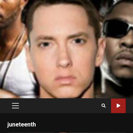
PRIMARY
MENU
juneteenth