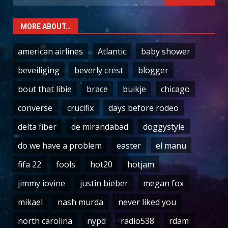
for:
MORE ABOUT…
american airlines
Atlantic
baby shower
beveiliging
beverly crest
blogger
bout that libie
brace
buikje
chicago
converse
crucifix
days before rodeo
delta fiber
de mirandabad
doggystyle
do we have a problem
easter
el manu
fifa 22
fools
hot20
hotjam
jimmy iovine
justin bieber
megan fox
mikael
nash murda
never liked you
north carolina
nypd
radio538
rdam