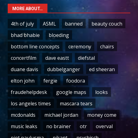
MORE ABOUT…
4th of july
ASML
banned
beauty couch
bhad bhabie
bloeding
bottom line concepts
ceremony
chairs
concertfilm
dave eastt
diefstal
duane davis
dubbelganger
ed sheeran
elton john
fergie
foodora
fraudehelpdesk
google maps
looks
los angeles times
mascara tears
mcdonalds
michael jordan
money come
music leaks
no brainer
otr
overval
piet paulusma
pikant
psychisch