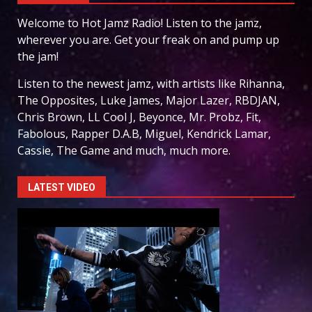
Welcome to Hot Jamz Radio! Listen to the jamz,
wherever you are. Get your freak on and pump up
the jam!
Listen to the newest jamz, with artists like Rihanna,
The Opposites, Luke James, Major Lazer, RBDJAN,
Chris Brown, LL Cool J, Beyonce, Mr. Probz, Fit,
Fabolous, Rapper D.A.B, Miguel, Kendrick Lamar,
Cassie, The Game and much, much more.
LATEST VIDEO