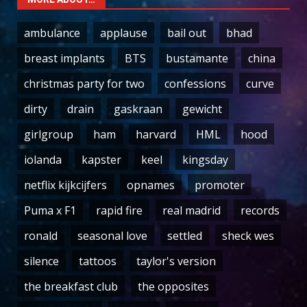
ambulance
applause
bail out
bhad
breast implants
BTS
bustamante
china
christmas party for two
confessions
curve
dirty
drain
gaskraan
gewicht
girlgroup
ham
harvard
HML
hood
iolanda
kapster
keel
kingsday
netflix kijkcijfers
opnames
promoter
Puma x F1
rapid fire
real madrid
records
ronald
seasonal love
settled
sheck wes
silence
tattoos
taylor's version
the breakfast club
the opposites