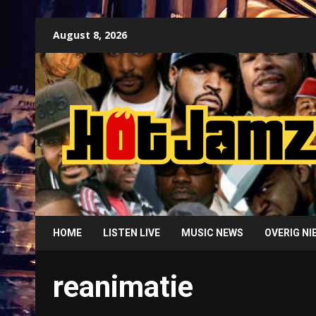
Skip
August 8, 2026
to
content
HOME
LISTEN LIVE
MUSIC NEWS
OVERIG N
reanimatie