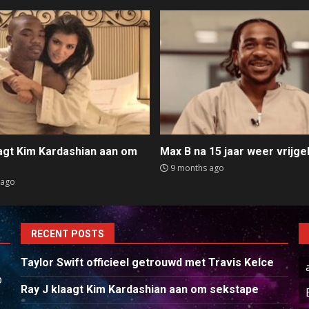
aagt Kim Kardashian aan om
Max B na 15 jaar weer vrijge
e
9 months ago
 ago
RECENT POSTS
Taylor Swift officieel getrouwd met Travis Kelce
p
Ray J klaagt Kim Kardashian aan om sekstape