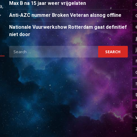
Max B na 15 jaar weer vrijgelaten
a,
,
Anti-AZC nummer Broken Veteran alsnog offline
Nationale Vuurwerkshow Rotterdam gaat definitief
niet door
Search
for: