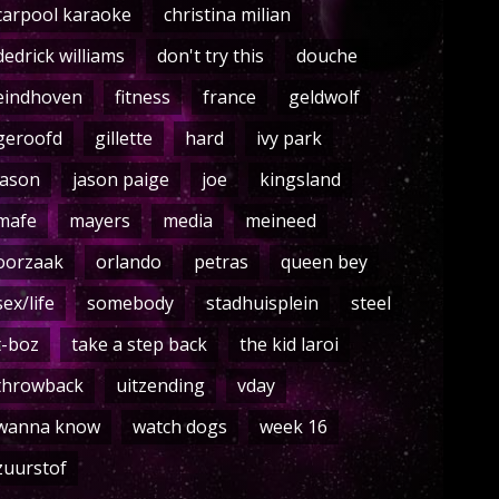
carpool karaoke
christina milian
dedrick williams
don't try this
douche
eindhoven
fitness
france
geldwolf
geroofd
gillette
hard
ivy park
jason
jason paige
joe
kingsland
mafe
mayers
media
meineed
oorzaak
orlando
petras
queen bey
sex/life
somebody
stadhuisplein
steel
t-boz
take a step back
the kid laroi
throwback
uitzending
vday
wanna know
watch dogs
week 16
zuurstof