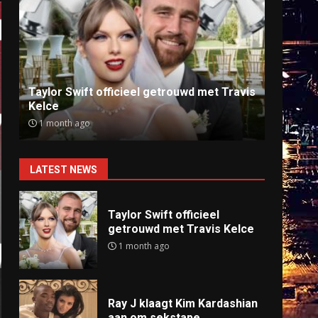
Ray J klaagt Kim Kardashian aan om
Anti
sekstape
offlin
9 months ago
9 mo
LATEST NEWS
Taylor Swift officieel
getrouwd met Travis Kelce
1 month ago
Ray J klaagt Kim Kardashian
aan om sekstape