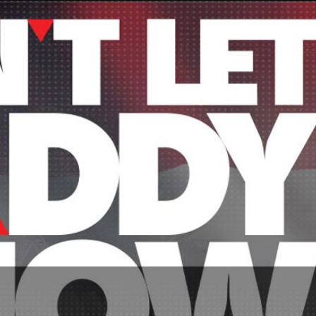
Taylor Swift officieel getrouwd met Travis
Kelce
1 month ago