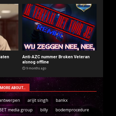
laten
Anti-AZC nummer Broken Veteran
alsnog offline
9 months ago
MORE ABOUT…
antwerpen
arijit singh
bankx
BET media group
billy
bodemprocedure