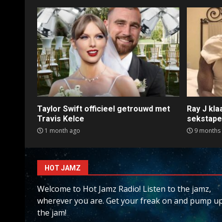
Taylor Swift officieel getrouwd met
Ray J kl
Travis Kelce
sekstap
1 month ago
9 months
HOT JAMZ
Welcome to Hot Jamz Radio! Listen to the jamz,
wherever you are. Get your freak on and pump u
the jam!