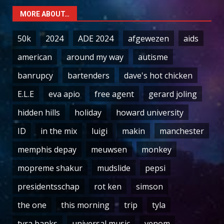
MORE ABOUT…
50k
2024
ADE 2024
afgewezen
aids
american
around my way
autisme
banrupcy
bartenders
dave's hot chicken
E.L.E
eva apio
free agent
gerard joling
hidden hills
holiday
howard university
ID
in the mix
luigi
makin
manchester
memphis depay
meuwsen
monkey
mopreme shakur
mudslide
pepsi
presidentsschap
rot ken
simson
the one
this morning
trip
tyla
tyra banks
universal music
venom