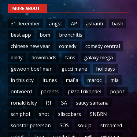
MORE ABOUT…
31 december
angst
AP
ashanti
bash
best app
bom
bronchitis
chinese new year
comedy
comedy central
diddy
downloads
fans
galaxy mega
gewoon boef man
gucci mane
holidays
in this city
itunes
mafia
maroc
mia
ontvoerd
parents
pizza frikandel
popoz
ronald isley
RT
SA
saucy santana
schiphol
shot
sliscobars
SNBRN
sonstar peterson
SOS
soulja
streamed
suhell
thug
vanity fair
will
winnaar