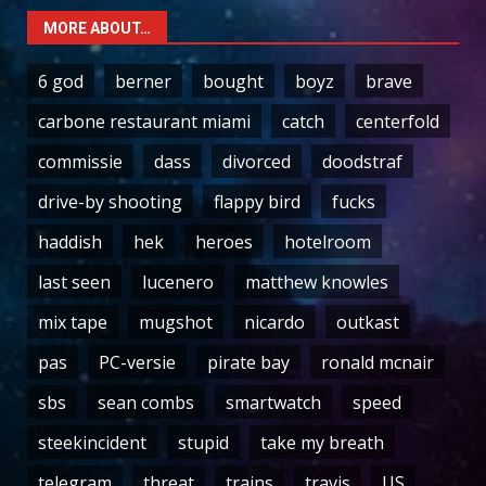
MORE ABOUT…
6 god
berner
bought
boyz
brave
carbone restaurant miami
catch
centerfold
commissie
dass
divorced
doodstraf
drive-by shooting
flappy bird
fucks
haddish
hek
heroes
hotelroom
last seen
lucenero
matthew knowles
mix tape
mugshot
nicardo
outkast
pas
PC-versie
pirate bay
ronald mcnair
sbs
sean combs
smartwatch
speed
steekincident
stupid
take my breath
telegram
threat
trains
travis
US