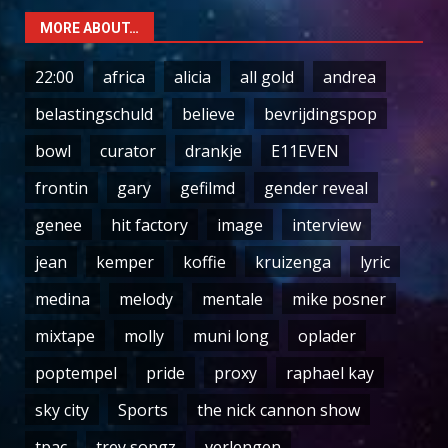
MORE ABOUT…
22:00
africa
alicia
all gold
andrea
belastingschuld
believe
bevrijdingspop
bowl
curator
drankje
E11EVEN
frontin
gary
gefilmd
gender reveal
genee
hit factory
image
interview
jean
kemper
koffie
kruizenga
lyric
medina
melody
mentale
mike posner
mixtape
molly
muni long
oplader
poptempel
pride
proxy
raphael kay
sky city
Sports
the nick cannon show
tpac
trey songz
verlengen