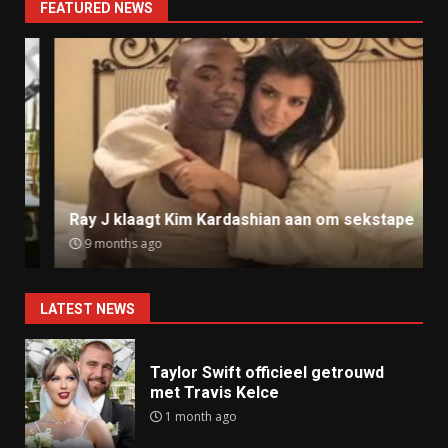
FEATURED NEWS
Ray J klaagt Kim Kardashian aan om sekstape
9 months ago
LATEST NEWS
Taylor Swift officieel getrouwd
met Travis Kelce
1 month ago