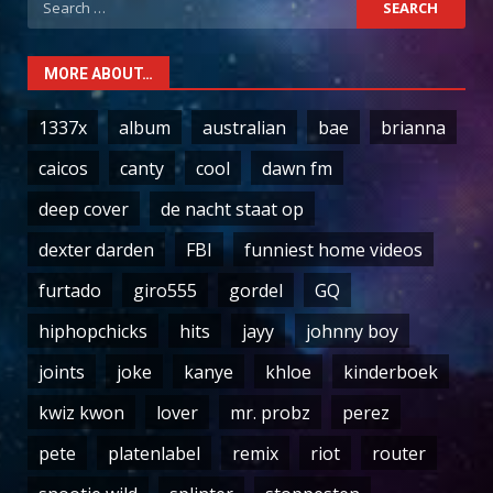
for:
MORE ABOUT…
1337x
album
australian
bae
brianna
caicos
canty
cool
dawn fm
deep cover
de nacht staat op
dexter darden
FBI
funniest home videos
furtado
giro555
gordel
GQ
hiphopchicks
hits
jayy
johnny boy
joints
joke
kanye
khloe
kinderboek
kwiz kwon
lover
mr. probz
perez
pete
platenlabel
remix
riot
router