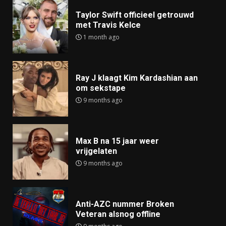
Taylor Swift officieel getrouwd
met Travis Kelce
1 month ago
Ray J klaagt Kim Kardashian aan
om sekstape
9 months ago
Max B na 15 jaar weer
vrijgelaten
9 months ago
Anti-AZC nummer Broken
Veteran alsnog offline