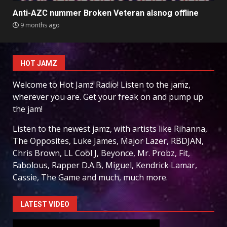
Anti-AZC nummer Broken Veteran alsnog offline
9 months ago
HOT JAMZ
Welcome to Hot Jamz Radio! Listen to the jamz,
wherever you are. Get your freak on and pump up
the jam!
Listen to the newest jamz, with artists like Rihanna,
The Opposites, Luke James, Major Lazer, RBDJAN,
Chris Brown, LL Cool J, Beyonce, Mr. Probz, Fit,
Fabolous, Rapper D.A.B, Miguel, Kendrick Lamar,
Cassie, The Game and much, much more.
LATEST VIDEO