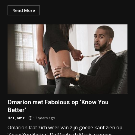
Read More
Omarion met Fabolous op ‘Know You
Better’
Hot Jamz
13 years ago
Omarion laat zich weer van zijn goede kant zien op
‘Know You Better’. De Maybach Music-crooner