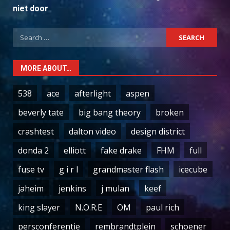
niet door
Search
for:
MORE ABOUT…
538
ace
afterlight
aspen
beverly tate
big bang theory
broken
crashtest
dalton video
design district
donda 2
elliott
fake drake
FHM
full
fuse tv
g i r l
grandmaster flash
icecube
jaheim
jenkins
j mulan
keef
king slayer
N.O.R.E
OM
paul rich
persconferentie
rembrandtplein
schoener