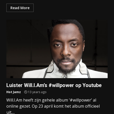
Read More
Luister Will.I.Am’s #willpower op Youtube
Hot Jamz
13 years ago
Will.I.Am heeft zijn gehele album ‘#willpower’ al
online gezet. Op 23 april komt het album officieel
uit,...