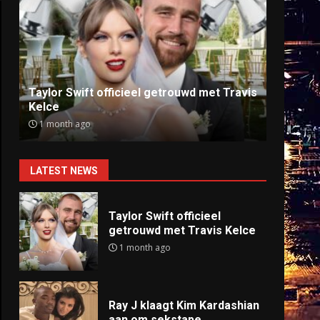
Ray J klaagt Kim Kardashian aan om
Anti
sekstape
offlin
9 months ago
9 mo
LATEST NEWS
Taylor Swift officieel
getrouwd met Travis Kelce
1 month ago
Ray J klaagt Kim Kardashian
aan om sekstape