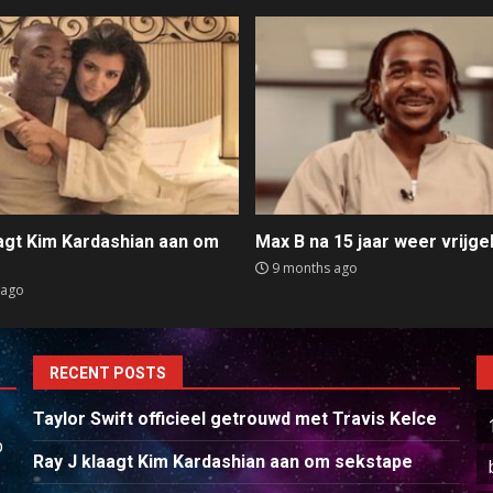
aagt Kim Kardashian aan om
Max B na 15 jaar weer vrijge
e
9 months ago
 ago
RECENT POSTS
Taylor Swift officieel getrouwd met Travis Kelce
p
Ray J klaagt Kim Kardashian aan om sekstape