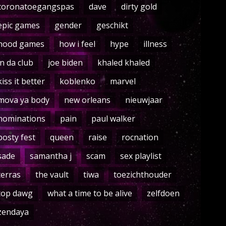
coronatoegangspas
dave
dirty gold
epic games
gender
geschikt
hood games
how i feel
hype
illness
in da club
joe biden
khaled khaled
kiss it better
koblenko
marvel
mova ya body
new orleans
nieuwjaar
nominations
pain
paul walker
posty fest
queen
raise
rocnation
sade
samantha j
scam
sex playlist
terras
the vault
tiwa
toezichthouder
top dawg
what a time to be alive
zelfdoen
zendaya