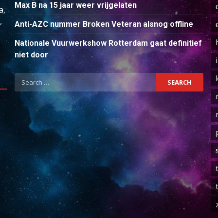
Max B na 15 jaar weer vrijgelaten
a,
,
Anti-AZC nummer Broken Veteran alsnog offline
Nationale Vuurwerkshow Rotterdam gaat definitief
niet door
Search
for: