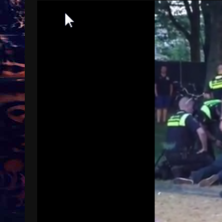
Treinkaartjes worden duurder,
abonnementen verdwijnen
9 months ago