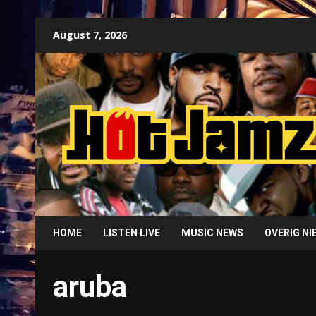
Skip
August 7, 2026
to
content
HOME
LISTEN LIVE
MUSIC NEWS
OVERIG N
aruba