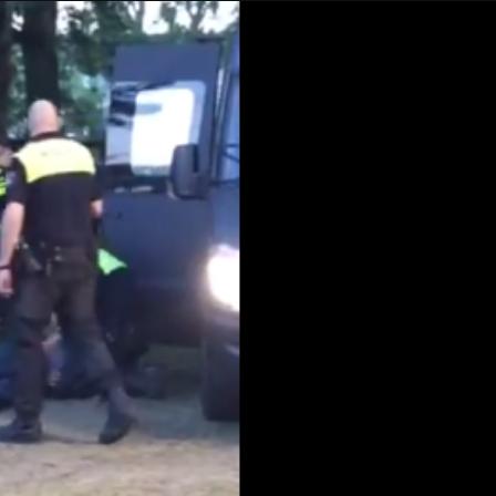
Taylor Swift officieel getrouwd met Travis
Kelce
1 month ago