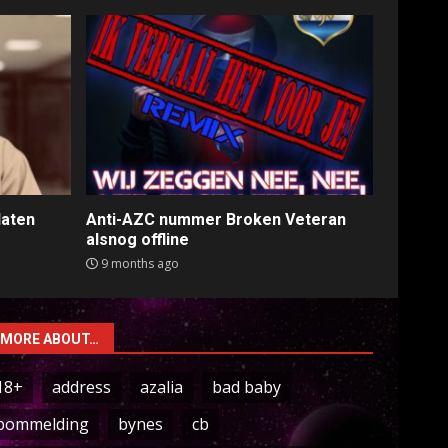
laten
Anti-AZC nummer Broken Veteran
alsnog offline
9 months ago
MORE ABOUT…
18+
address
azalia
bad baby
bommelding
bynes
cb