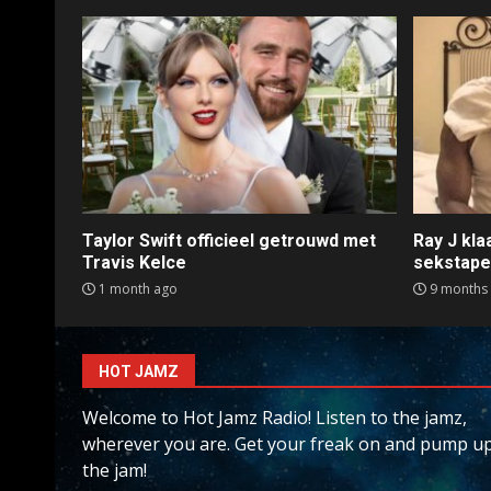
Taylor Swift officieel getrouwd met
Ray J kl
Travis Kelce
sekstap
1 month ago
9 months
HOT JAMZ
Welcome to Hot Jamz Radio! Listen to the jamz,
wherever you are. Get your freak on and pump u
the jam!